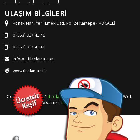
ULAŞIM BİLGİLERİ
Konak Mah. Yeni Emek Cad. No: 24 Kartepe - KOCAELİ
0 (553) 917 41 41
0 (553) 917 41 41
info@atiilaclama.com
www.ilaclama.site
Copyright © 2017
ilaclama.site
Her Hakkı Saklıdır. | Web
Tasarım:
Netzen Teknoloji